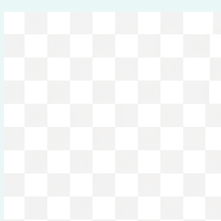
Перейти
к
содержимому