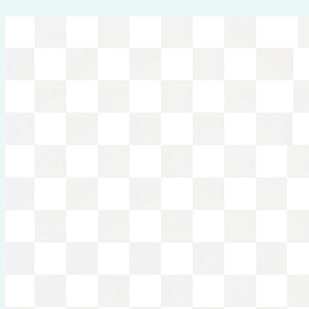
Перейти
к
содержимому